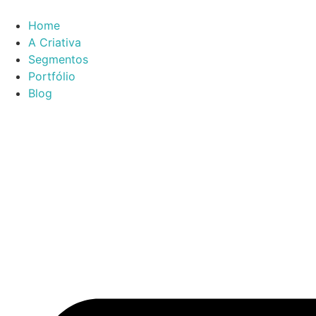
Ir
para
Home
o
A Criativa
conteúdo
Segmentos
Portfólio
Blog