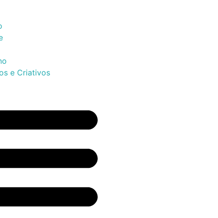
o
e
no
os e Criativos