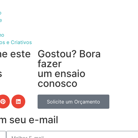
o
e
no
os e Criativos
he este
Gostou? Bora
fazer
s
um ensaio
conosco
Solicite um Orçamento
m seu e-mail